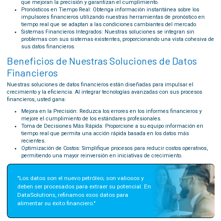
que mejoran la precisión y garantizan el cumplimiento.
Pronósticos en Tiempo Real: Obtenga información instantánea sobre los
impulsores financieros utilizando nuestras herramientas de pronóstico en
tiempo real que se adaptan a las condiciones cambiantes del mercado.
Sistemas Financieros Integrados: Nuestras soluciones se integran sin
problemas con sus sistemas existentes, proporcionando una vista cohesiva de
sus datos financieros.
Beneficios de Nuestras Soluciones de Datos
Financieros
Nuestras soluciones de datos financieros están diseñadas para impulsar el
crecimiento y la eficiencia. Al integrar tecnologías avanzadas con sus procesos
financieros, usted gana:
Mejora en la Precisión: Reduzca los errores en los informes financieros y
mejore el cumplimiento de los estándares profesionales.
Toma de Decisiones Más Rápida: Proporcione a su equipo información en
tiempo real que permita una acción rápida basada en los datos más
recientes.
Optimización de Costos: Simplifique procesos para reducir costos operativos,
permitiendo una mayor reinversión en iniciativas de crecimiento.
"Los datos son el nuevo petróleo; son valiosos y 
deben ser procesados para extraer su potencial. En 
DataSolutions, refinamos esos datos para 
alimentar su éxito financiero."