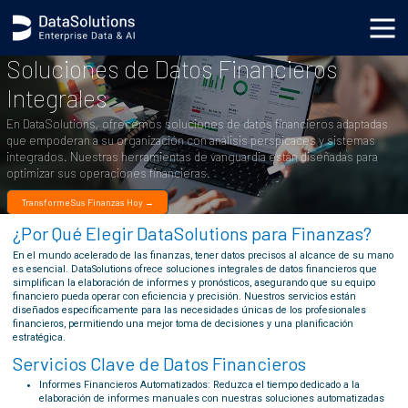
Soluciones de Datos Financieros
Integrales
En DataSolutions, ofrecemos soluciones de datos financieros adaptadas
que empoderan a su organización con análisis perspicaces y sistemas
integrados. Nuestras herramientas de vanguardia están diseñadas para
optimizar sus operaciones financieras.
Transforme Sus Finanzas Hoy →
¿Por Qué Elegir DataSolutions para Finanzas?
En el mundo acelerado de las finanzas, tener datos precisos al alcance de su mano
es esencial. DataSolutions ofrece soluciones integrales de datos financieros que
simplifican la elaboración de informes y pronósticos, asegurando que su equipo
financiero pueda operar con eficiencia y precisión. Nuestros servicios están
diseñados específicamente para las necesidades únicas de los profesionales
financieros, permitiendo una mejor toma de decisiones y una planificación
estratégica.
Servicios Clave de Datos Financieros
Informes Financieros Automatizados: Reduzca el tiempo dedicado a la
elaboración de informes manuales con nuestras soluciones automatizadas