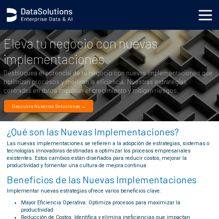
.generic_page_content_wrapper { }
Eleva tu negocio con nuevas
implementaciones
Desbloquea el potencial de tu negocio con nuevas implementaciones que
optimizan procesos y mejoran la eficiencia. Nuestras estrategias
centradas en datos impulsan el crecimiento y mitigan riesgos.
Descubre Nuestras Soluciones →
¿Qué son las Nuevas Implementaciones?
Las nuevas implementaciones se refieren a la adopción de estrategias, sistemas o
tecnologías innovadoras destinadas a optimizar los procesos empresariales
existentes. Estos cambios están diseñados para reducir costos, mejorar la
productividad y fomentar una cultura de mejora continua.
Beneficios de las Nuevas Implementaciones
Implementar nuevas estrategias ofrece varios beneficios clave:
Mayor Eficiencia Operativa: Optimiza procesos para maximizar la
productividad.
Reducción de Costos: Identifica y elimina ineficiencias que impactan