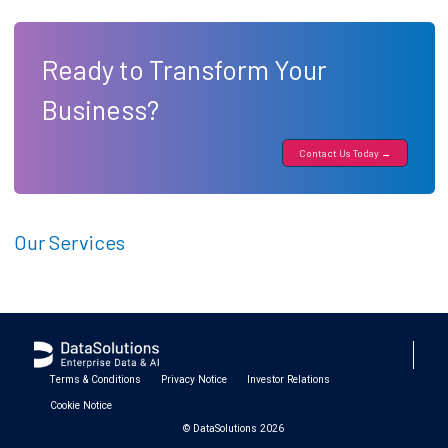
Ready to Transform Your
Business?
Contact Us Today →
Our Services
Terms & Conditions
Privacy Notice
Investor Relations
Cookie Notice
© DataSolutions 2026