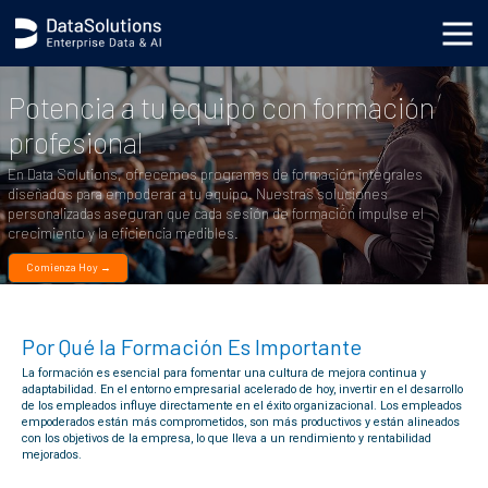
body { background-image: url('https://s3.datasolutions.com/ellipse.png'); background-position: bottom
-90vh right -50vw; background-repeat: no-repeat; background-size: cover; }
Potencia a tu equipo con formación
profesional
En Data Solutions, ofrecemos programas de formación integrales
diseñados para empoderar a tu equipo. Nuestras soluciones
personalizadas aseguran que cada sesión de formación impulse el
crecimiento y la eficiencia medibles.
Comienza Hoy →
Por Qué la Formación Es Importante
La formación es esencial para fomentar una cultura de mejora continua y
adaptabilidad. En el entorno empresarial acelerado de hoy, invertir en el desarrollo
de los empleados influye directamente en el éxito organizacional. Los empleados
empoderados están más comprometidos, son más productivos y están alineados
con los objetivos de la empresa, lo que lleva a un rendimiento y rentabilidad
mejorados.