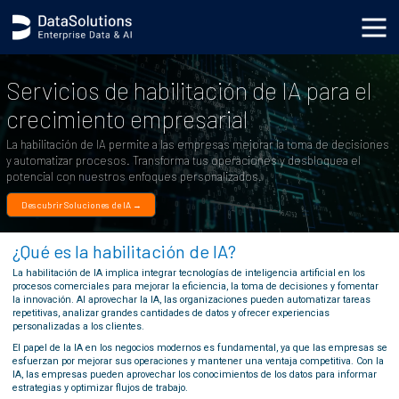
.generic_page_content_wrapper { } .generic_hero_wrapper { background-color: black; background-image:
none; }
Servicios de habilitación de IA para el
crecimiento empresarial
La habilitación de IA permite a las empresas mejorar la toma de decisiones
y automatizar procesos. Transforma tus operaciones y desbloquea el
potencial con nuestros enfoques personalizados.
Descubrir Soluciones de IA →
¿Qué es la habilitación de IA?
La habilitación de IA implica integrar tecnologías de inteligencia artificial en los
procesos comerciales para mejorar la eficiencia, la toma de decisiones y fomentar
la innovación. Al aprovechar la IA, las organizaciones pueden automatizar tareas
repetitivas, analizar grandes cantidades de datos y ofrecer experiencias
personalizadas a los clientes.
El papel de la IA en los negocios modernos es fundamental, ya que las empresas se
esfuerzan por mejorar sus operaciones y mantener una ventaja competitiva. Con la
IA, las empresas pueden aprovechar los conocimientos de los datos para informar
estrategias y optimizar flujos de trabajo.