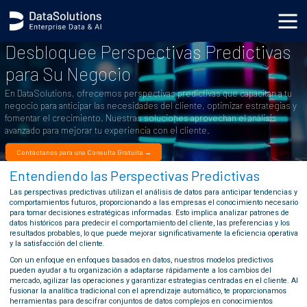
Desbloquee Perspectivas Predictivas
para Su Negocio
En DataSolutions, ofrecemos perspectivas predictivas que capacitan a tu
negocio para anticipar las necesidades del cliente, optimizar estrategias y
fomentar el crecimiento. Nuestras soluciones aprovechan el análisis
avanzado para mejorar tu experiencia con el cliente.
Contáctanos para una Consulta Gratuita →
Entendiendo las Perspectivas Predictivas
Las perspectivas predictivas utilizan el análisis de datos para anticipar tendencias y
comportamientos futuros, proporcionando a las empresas el conocimiento necesario
para tomar decisiones estratégicas informadas. Esto implica analizar patrones de
datos históricos para predecir el comportamiento del cliente, las preferencias y los
resultados probables, lo que puede mejorar significativamente la eficiencia operativa
y la satisfacción del cliente.
Con un enfoque en enfoques basados en datos, nuestros modelos predictivos
pueden ayudar a tu organización a adaptarse rápidamente a los cambios del
mercado, agilizar las operaciones y garantizar estrategias centradas en el cliente. Al
fusionar la analítica tradicional con el aprendizaje automático, te proporcionamos
herramientas para descifrar conjuntos de datos complejos en conocimientos